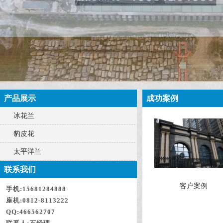
产品展示
成功案例
冰花兰
豹皮花
太平洋兰
联系我们
客户案例
手机:15681284888
座机:0812-8113222
QQ:466562707