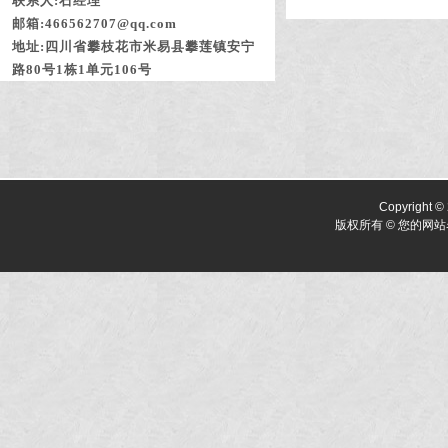
联系人:石经理
邮箱:466562707@qq.com
地址:四川省攀枝花市米易县攀莲镇安宁
路80号1栋1单元106号
Copyright ©
版权所有 © 您的网站