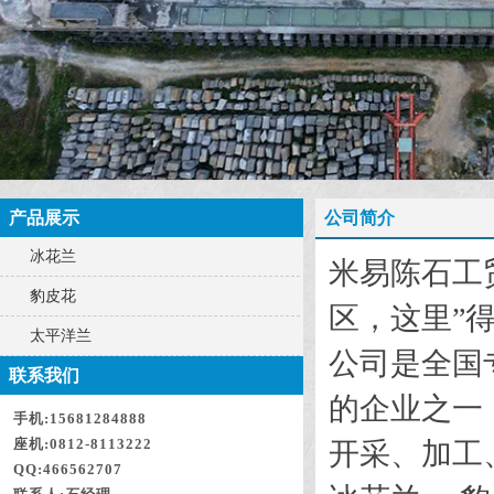
产品展示
公司简介
冰花兰
米易陈石工
豹皮花
区，这里”
太平洋兰
公司
是全国
联系我们
的企业之一
手机:15681284888
座机:0812-8113222
开采、加工
QQ:466562707