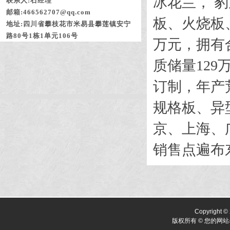
冰花兰，
豹
联系人:石经理
邮箱:466562707@qq.com
板、火烧板
地址:四川省攀枝花市米易县攀莲镇安宁
路80号1栋1单元106号
万元，拥有
质储量12
订制，年产荒
规格板、异
京、上海、
销售点遍布
Copyright ©
版权所有 © 您的网站