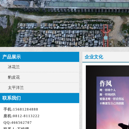
产品展示
企业文化
冰花兰
豹皮花
太平洋兰
联系我们
手机:15681284888
座机:0812-8113222
QQ:466562707