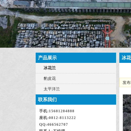
产品展示
冰花
冰花兰
豹皮花
发布时
太平洋兰
联系我们
手机:15681284888
座机:0812-8113222
QQ:466562707