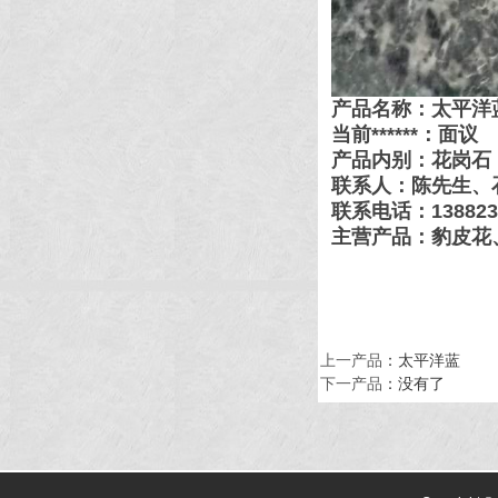
产品名称：太平洋
当前******：面议
产品内别：花岗石
联系人：陈先生、
联系电话：1388233
主营产品：豹皮花
上一产品
：
太平洋蓝
下一产品
：没有了