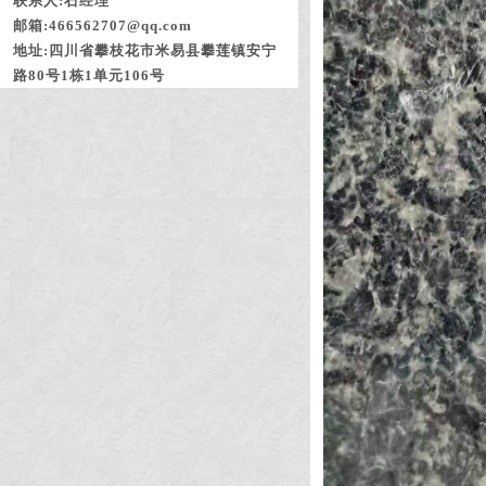
联系人:石经理
邮箱:466562707@qq.com
地址:四川省攀枝花市米易县攀莲镇安宁
路80号1栋1单元106号