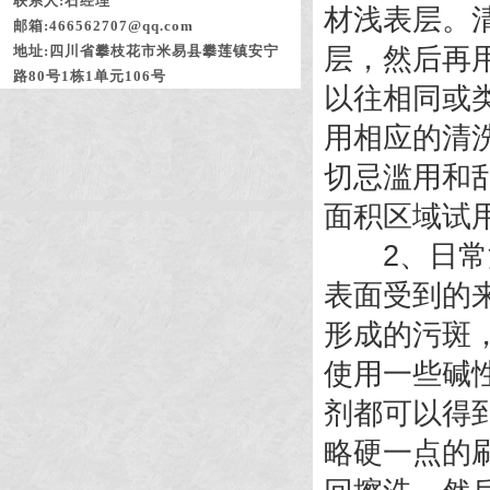
联系人:石经理
材浅表层。
邮箱:466562707@qq.com
地址:四川省攀枝花市米易县攀莲镇安宁
层，然后再
路80号1栋1单元106号
以往相同或
用相应的清
切忌滥用和乱
面积区域试
2、日常污
表面受到的
形成的污斑
使用一些碱
剂都可以得
略硬一点的刷