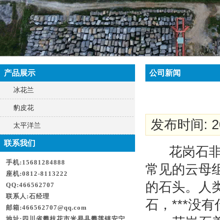
产品展示
公司新闻
冰花兰
豹皮花
发布时间: 20
太平洋兰
联系我们
花岗石非常
手机:15681284888
常见的云母
座机:0812-8113222
的石头。人类
QQ:466562707
联系人:石经理
石，***没
邮箱:466562707@qq.com
地址:四川省攀枝花市米易县攀莲镇安宁