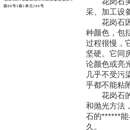
花岗石美丽
路80号1栋1单元106号
采、加工设
花岗石因经
种颜色，包
过程很慢，
坚硬。它同
论颜色或亮
几乎不受污
乎都不能粘
花岗石的*
和抛光方法
石的****
久。